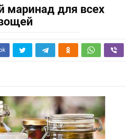
 маринад для всех
вощей
ok