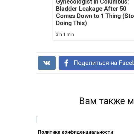
Gynecologist in Columbus:
Bladder Leakage After 50
Comes Down to 1 Thing (St
Doing This)
3 h 1 min
Поделиться на Face
Вам также м
Политика конфиденциальности
Ученые доказали: шеллак опасен