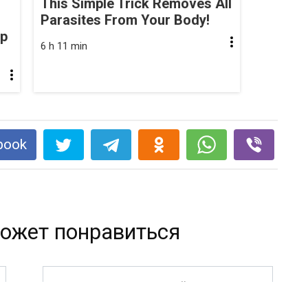
This Simple Trick Removes All
Parasites From Your Body!
op
6 h 11 min
book
ожет понравиться
ЭТОТ СТАРИННЫЙ РЕЦЕПТ
СНИМЕТ СПАЗМЫ СОСУДОВ