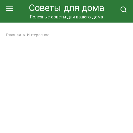
Перейти
Советы для дома
к
контенту
Полезные советы для вашего дома
Главная
»
Интересное