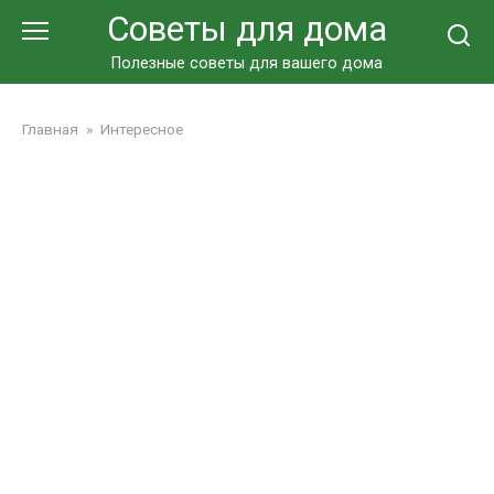
Перейти
Советы для дома
к
контенту
Полезные советы для вашего дома
Главная
»
Интересное