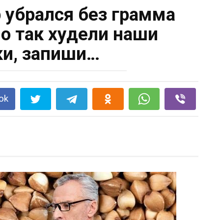
 убрался без грамма
о так худели наши
и, запиши…
ok