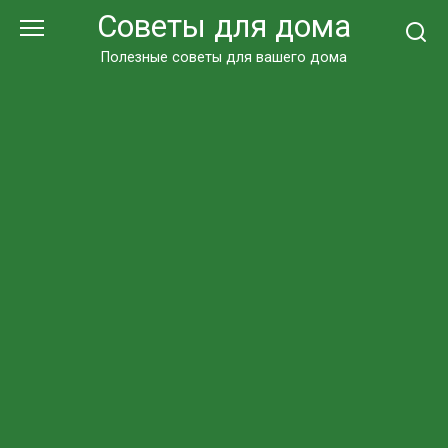
Перейти
Советы для дома
к
контенту
Полезные советы для вашего дома