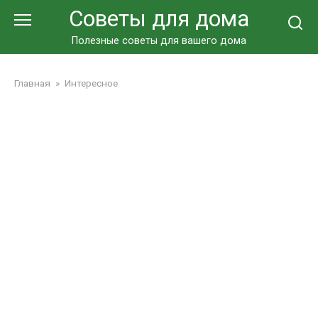
Перейти
Советы для дома
к
контенту
Полезные советы для вашего дома
Главная
»
Интересное