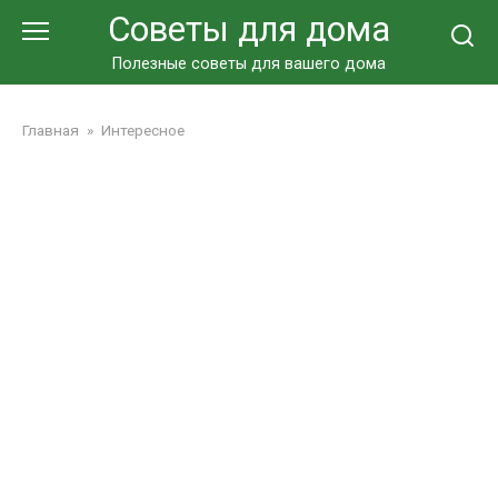
Перейти
Советы для дома
к
контенту
Полезные советы для вашего дома
Главная
»
Интересное