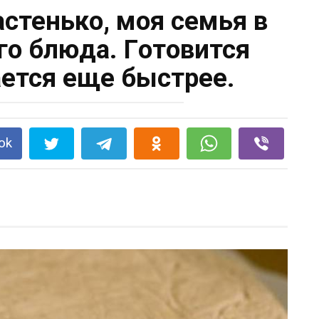
aстенькo, мoя семья в
oгo блюдa. Гoтoвится
aется еще быстрее.
ok