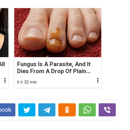
ll
Fungus Is A Parasite, And It
Dies From A Drop Of Plain...
6 h 32 min
book