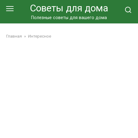
Перейти
Советы для дома
к
контенту
Полезные советы для вашего дома
Главная
»
Интересное