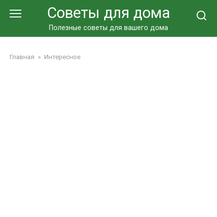
Перейти
Советы для дома
к
контенту
Полезные советы для вашего дома
Главная
»
Интересное