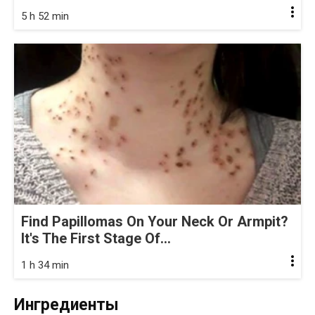
5 h 52 min
Find Papillomas On Your Neck Or Armpit?
It's The First Stage Of...
1 h 34 min
Ингредиенты