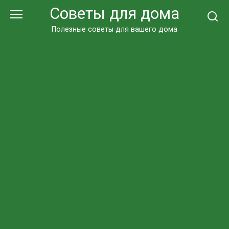
Перейти
Советы для дома
к
контенту
Полезные советы для вашего дома