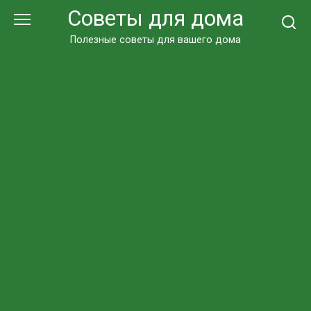
Перейти
Советы для дома
к
контенту
Полезные советы для вашего дома