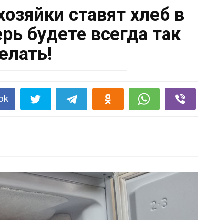
озяйки ставят хлеб в
рь будете всегда так
елать!
ok