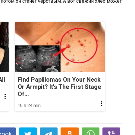
, потом он станет чёрствым. А вот свежий хлеб может
ll
Find Papillomas On Your Neck
Or Armpit? It's The First Stage
Of...
10 h 24 min
book