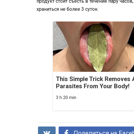
продукт стоит съесть в течение пару часов
храниться не более 3 суток.
This Simple Trick Removes A
Parasites From Your Body!
3 h 20 min
Поделиться на Face