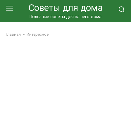
Перейти
Советы для дома
к
контенту
Полезные советы для вашего дома
Главная
»
Интересное