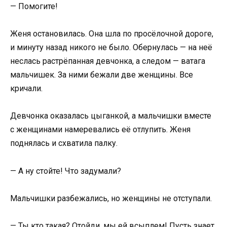
— Помогите!
Женя остановилась. Она шла по просёлочной дороге,
и минуту назад никого не было. Обернулась — на неё
неслась растрёпанная девчонка, а следом — ватага
мальчишек. За ними бежали две женщины. Все
кричали.
Девчонка оказалась цыганкой, а мальчишки вместе
с женщинами намеревались её отлупить. Женя
поднялась и схватила палку.
— А ну стойте! Что задумали?
Мальчишки разбежались, но женщины не отступали.
— Ты кто такая? Отойди, мы ей всыплем! Пусть знает,