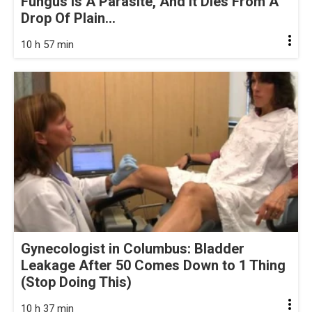
Fungus Is A Parasite, And It Dies From A
Drop Of Plain...
10 h 57 min
Gynecologist in Columbus: Bladder
Leakage After 50 Comes Down to 1 Thing
(Stop Doing This)
10 h 37 min