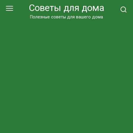
Перейти
Советы для дома
к
контенту
Полезные советы для вашего дома