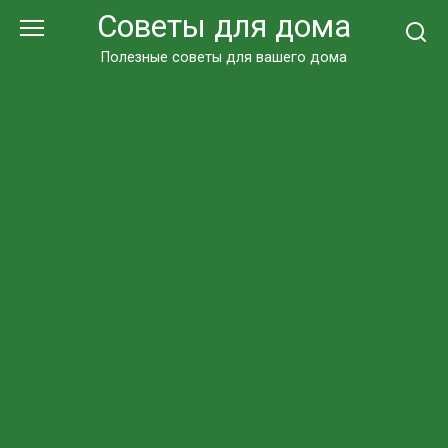
Перейти
Советы для дома
к
контенту
Полезные советы для вашего дома