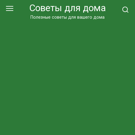
Перейти
Советы для дома
к
контенту
Полезные советы для вашего дома