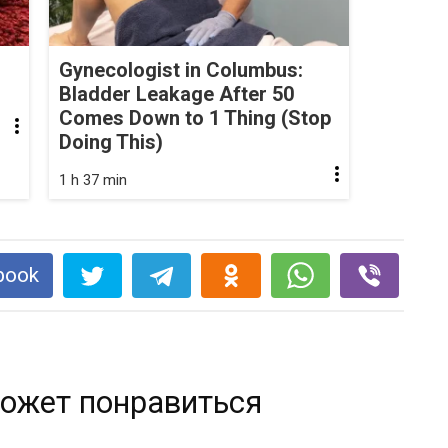
Gynecologist in Columbus:
Bladder Leakage After 50
Comes Down to 1 Thing (Stop
Doing This)
1 h 37 min
book
ожет понравиться