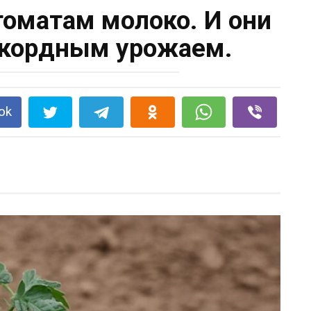
томатам молоко. И они
екордным урожаем.
ok