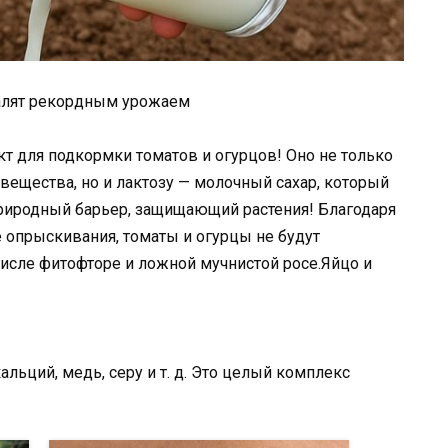
валят рекордным урожаем
т для подкормки томатов и огурцов! Оно не только
ещества, но и лактозу — молочный сахар, который
природный барьер, защищающий растения! Благодаря
е опрыскивания, томаты и огурцы не будут
исле фитофторе и ложной мучнистой росе.Яйцо и
альций, медь, серу и т. д. Это целый комплекс