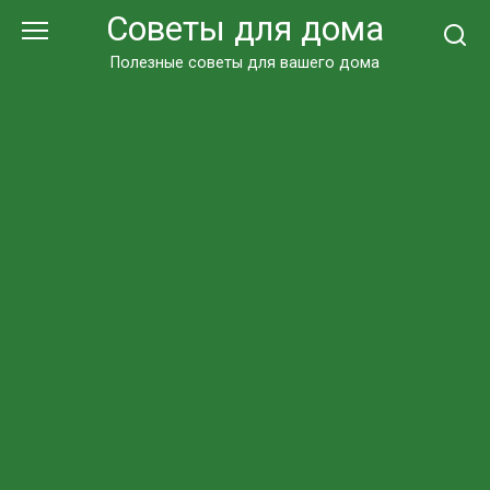
Перейти
Советы для дома
к
контенту
Полезные советы для вашего дома