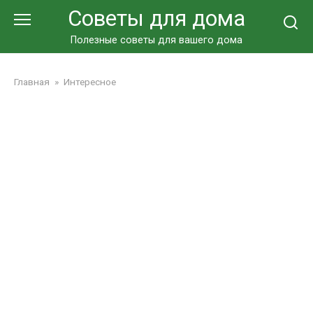
Перейти
Советы для дома
к
контенту
Полезные советы для вашего дома
Главная
»
Интересное