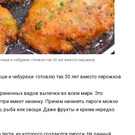
еляши и чебуреки: готовлю так 30 лет вместо пирожков
яши и чебуреки: готовлю так 30 лет вместо пирожков
траненных видов выпечки во всем мире. Это
нутри имеет начинку. Причем начинять пироги можно
о, рыба или овощи. Даже фрукты и крема нередко
теста, из которого создаются пироги. На данный