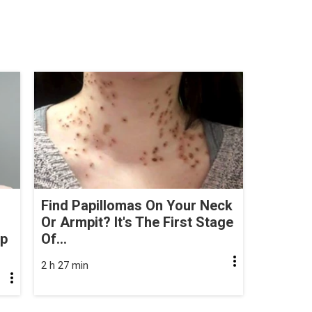
Find Papillomas On Your Neck
Or Armpit? It's The First Stage
op
Of...
2 h 27 min