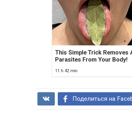
This Simple Trick Removes A
Parasites From Your Body!
11 h 42 min
Поделиться на Face