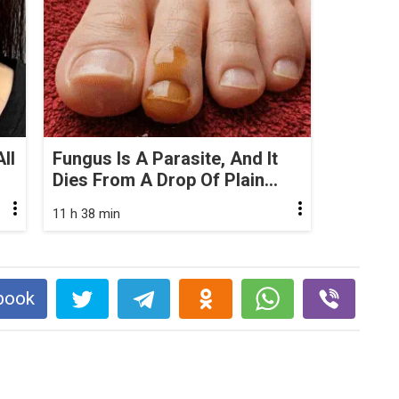
ll
Fungus Is A Parasite, And It
Dies From A Drop Of Plain...
11 h 38 min
book