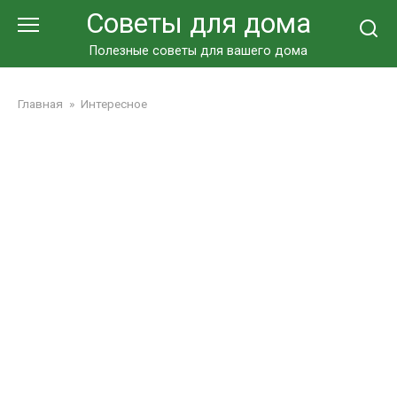
Перейти
Советы для дома
к
контенту
Полезные советы для вашего дома
Главная
»
Интересное