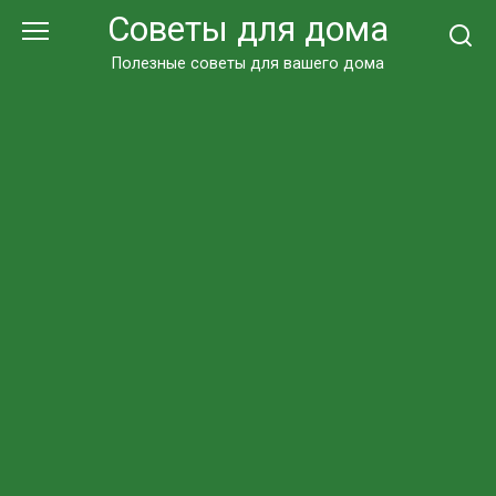
Перейти
Советы для дома
к
контенту
Полезные советы для вашего дома