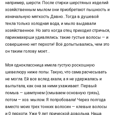
например, шерсти. После стирки шерстяных изделий
хозяйственным мылом они приобретают пышность и
изначальную мягкость Давно…Тогда в душевой
текла только холодная вода, и мыло выдавали
хозяйственное. Но зато когда отец приходил стричься,
парикмахерши удивлялись: такие густые волосы — и
совершенно нет перхоти! Всё допытывались, чем это
он таким голову моет…
Моя одноклассница имела густую роскошную
шевелюру ниже попы. Такую, что сама расчесывать
не могла. Ей все вслед ахали, а я не удержалась и
выпытала, как она за ними ухаживает. Первый
помыв — шампунем (смываем основную грязь),
потом — хоз. мылом. Я попробовала! Через полгода
вместо моих трех тонких волосин — клевые волосы
и 0 перхоти. Уже 9 лет прической довольна. Наша