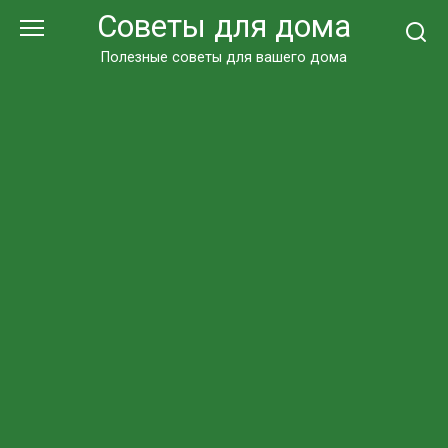
Перейти
Советы для дома
к
контенту
Полезные советы для вашего дома