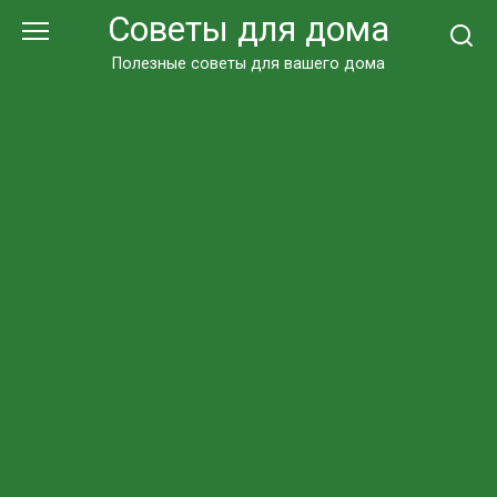
Перейти
Советы для дома
к
контенту
Полезные советы для вашего дома