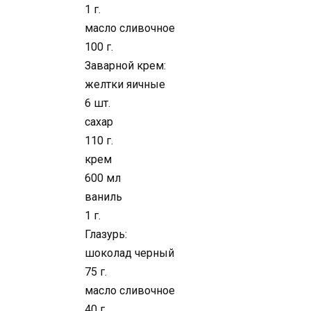
1 г.
масло сливочное
100 г.
Заварной крем:
желтки яичные
6 шт.
сахар
110 г.
крем
600 мл
ваниль
1 г.
Глазурь:
шоколад черный
75 г.
масло сливочное
40 г.