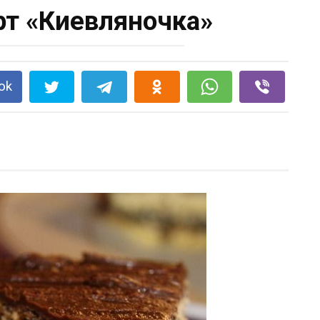
т «Киевляночка»
ok