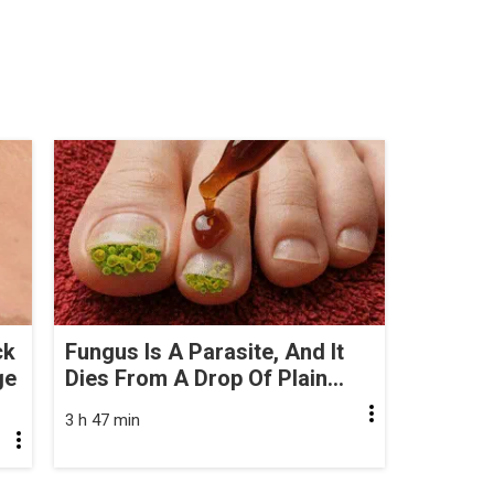
ck
Fungus Is A Parasite, And It
ge
Dies From A Drop Of Plain...
3 h 47 min