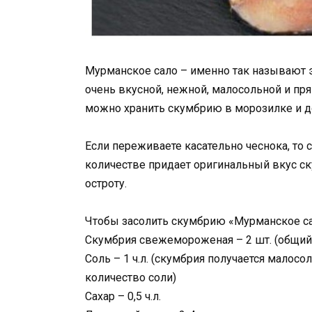
Мурманское сало – именно так называют э
очень вкусной, нежной, малосольной и прян
можно хранить скумбрию в морозилке и д
Если переживаете касательно чеснока, то 
количестве придает оригинальный вкус ск
остроту.
Чтобы засолить скумбрию «Мурманское са
Скумбрия свежемороженая – 2 шт. (общий 
Соль – 1 ч.л. (скумбрия получается малосо
количество соли)
Сахар – 0,5 ч.л.