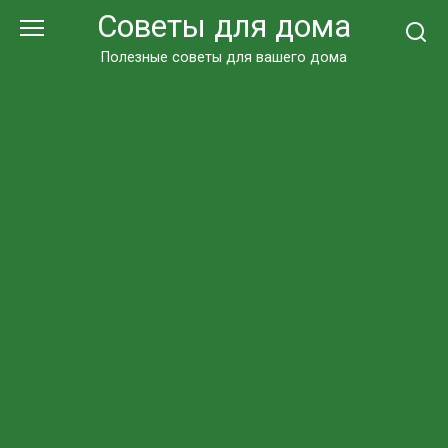
Перейти
Советы для дома
к
контенту
Полезные советы для вашего дома