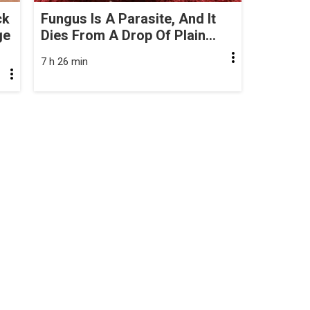
ck
Fungus Is A Parasite, And It
ge
Dies From A Drop Of Plain...
7 h 26 min