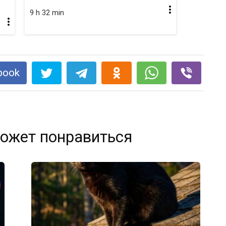
9 h 32 min
book
ожет понравиться