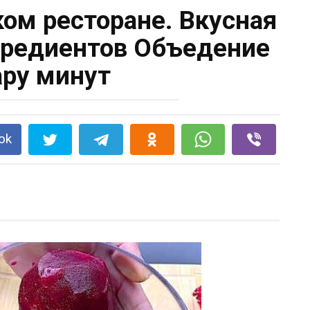
ком ресторане. Вкусная
нгредиентов Объедение
ару минут
ok