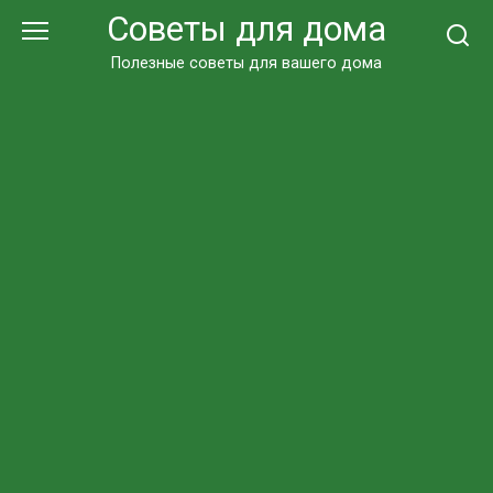
Перейти
Советы для дома
к
контенту
Полезные советы для вашего дома