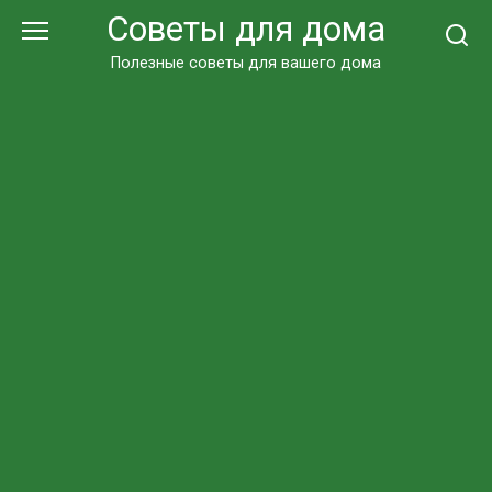
Перейти
Советы для дома
к
контенту
Полезные советы для вашего дома