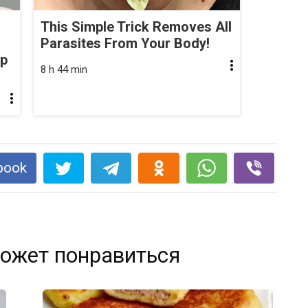
This Simple Trick Removes All
Parasites From Your Body!
op
8 h 44 min
book
ожет понравиться