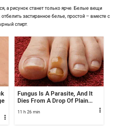
, а рисунок станет только ярче. Белые вещи
к отбелить застиранное белье, простой – вместе с
рный спирт.
ck
Fungus Is A Parasite, And It
ge
Dies From A Drop Of Plain...
11 h 26 min