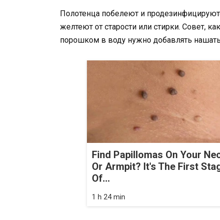
Полотенца побелеют и продезинфицируются
желтеют от старости или стирки. Совет, ка
порошком в воду нужно добавлять нашаты
Find Papillomas On Your Ne
Or Armpit? It's The First Sta
Of...
1 h 24 min