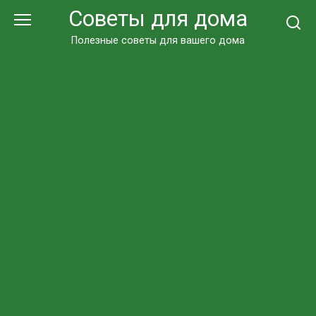
Перейти
Советы для дома
к
контенту
Полезные советы для вашего дома