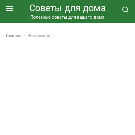
Перейти
Советы для дома
к
контенту
Полезные советы для вашего дома
Главная
»
Интересное