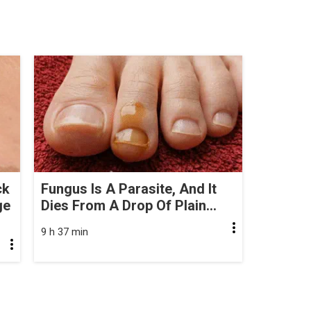
ck
Fungus Is A Parasite, And It
ge
Dies From A Drop Of Plain...
9 h 37 min