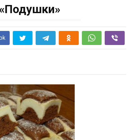
 «Подушки»
ok