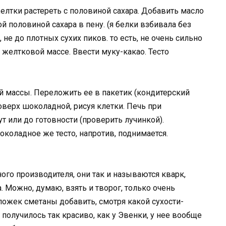
елтки растереть с половиной сахара. Добавить масло
й половиной сахара в пену. (я белки взбивала без
не до плотных сухих пиков. то есть, не очень сильно
к желтковой массе. Ввести муку-какао. Тесто
массы. Переложить ее в пакетик (кондитерский
верх шоколадной, рисуя клетки. Печь при
т или до готовности (проверить лучинкой).
коладное же тесто, напротив, поднимается.
ого производителя, они так и называются кварк,
. Можно, думаю, взять и творог, только очень
 ложек сметаны добавить, смотря какой сухости-
 получилось так красиво, как у Эвенки, у нее вообще