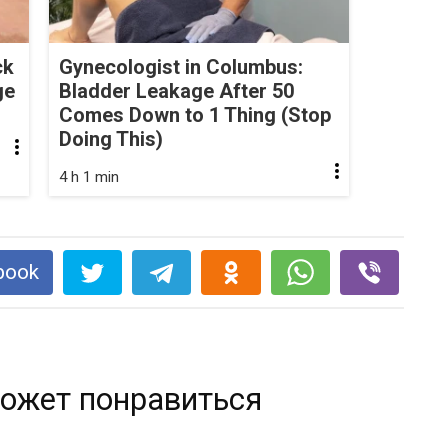
ck
Gynecologist in Columbus:
ge
Bladder Leakage After 50
Comes Down to 1 Thing (Stop
Doing This)
4 h 1 min
book
ожет понравиться