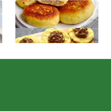
Самые вкусные картофельные зразы с
куриной печёнкой — сытно и без хлопот