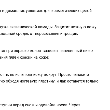
ия в домашних условиях для косметических целей:
 хуже гигиенической помады. Защитит нежную кожу
внешней среды, от пересыхания и трещин;
о при окраске волос: вазелин, нанесенный ниже
ения пятен краски на коже;
гти, не испачкав кожу вокруг. Просто нанесите
тно обходя ногтевую пластину, и лак останется только
 ступни перед сном и одевайте носки. Через