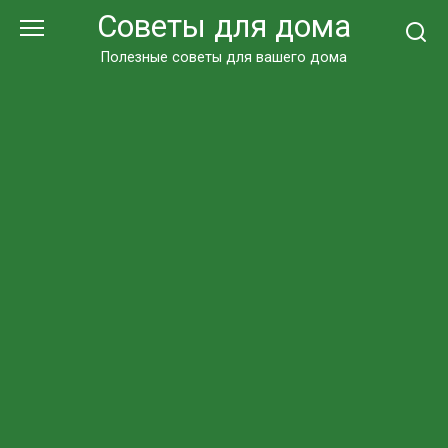
Перейти
Советы для дома
к
контенту
Полезные советы для вашего дома