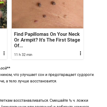
Find Papillomas On Your Neck
Or Armpit? It's The First Stage
Of...
11 h 32 min
ьзой**
нином, что улучшает сон и предотвращает судороги.
е, а тело лучше восстановится.
леткам восстанавливаться. Смешайте ½ ч. ложки
 (миндальным или овсяным) и добавьте немного