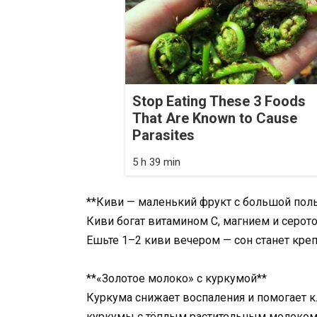
Stop Eating These 3 Foods
That Are Known to Cause
Parasites
5 h 39 min
**Киви — маленький фрукт с большой пол
Киви богат витамином C, магнием и серото
Ешьте 1–2 киви вечером — сон станет крепч
**«Золотое молоко» с куркумой**
Куркума снижает воспаления и помогает к
куркумы с тёплым растительным молоком