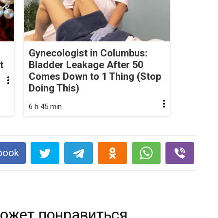
Gynecologist in Columbus:
t
Bladder Leakage After 50
Comes Down to 1 Thing (Stop
Doing This)
6 h 45 min
book
ожет понравиться