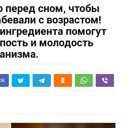
о перед сном, чтобы
евали с возрастом!
 ингредиента помогут
епость и молодость
ганизма.
ok