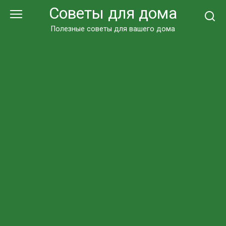
Перейти
Советы для дома
к
контенту
Полезные советы для вашего дома