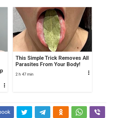
This Simple Trick Removes All
Parasites From Your Body!
op
2 h 47 min
book