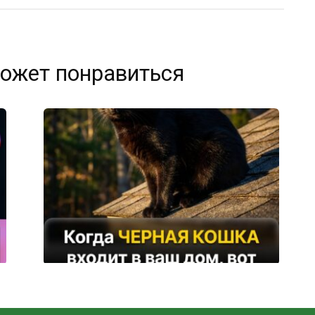
ожет понравиться
Все говорят, что чёрный кот приносит
несчастье — а вот правда