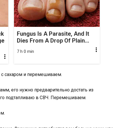
ck
Fungus Is A Parasite, And It
ge
Dies From A Drop Of Plain...
7 h 0 min
 с сахаром и перемешиваем.
амм, его нужно предварительно достать из
 его подтапливаю в СВЧ. Перемешиваем.
м.