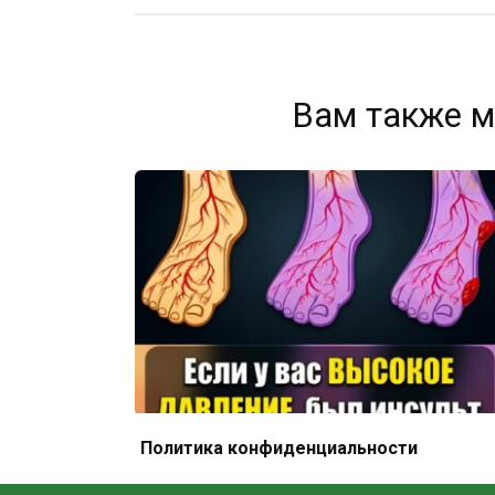
Вам также м
Сталкиваетесь с проблемами
Политика конфиденциальности
артериального давления или вен?