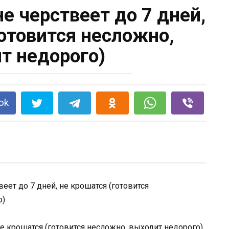
не черствеeт до 7 дней,
готовится несложно,
т недорого)
ok
 не крошатся (готовится несложно, выходит недорого)