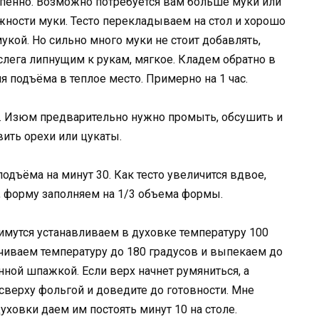
пенно. Возможно потребуется вам больше муки или
ажности муки. Тесто перекладываем на стол и хорошо
ой. Но сильно много муки не стоит добавлять,
 слега липнущим к рукам, мягкое. Кладем обратно в
 подъёма в теплое место. Примерно на 1 час.
. Изюм предварительно нужно промыть, обсушить и
ить орехи или цукаты.
ъёма на минут 30. Как тесто увеличится вдвое,
 форму заполняем на 1/3 объема формы.
имутся устанавливаем в духовке температуру 100
чиваем температуру до 180 градусов и выпекаем до
ной шпажкой. Если верх начнет румяниться, а
 сверху фольгой и доведите до готовности. Мне
уховки даем им постоять минут 10 на столе.