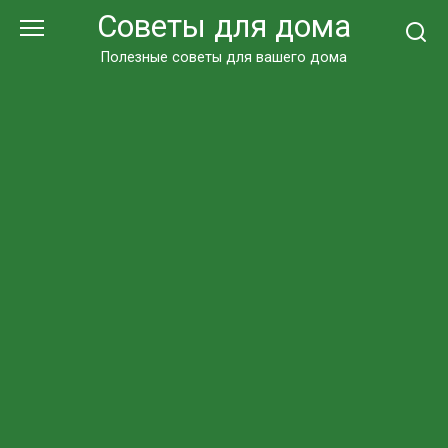
Перейти
Советы для дома
к
контенту
Полезные советы для вашего дома