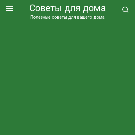
Перейти
Советы для дома
к
контенту
Полезные советы для вашего дома