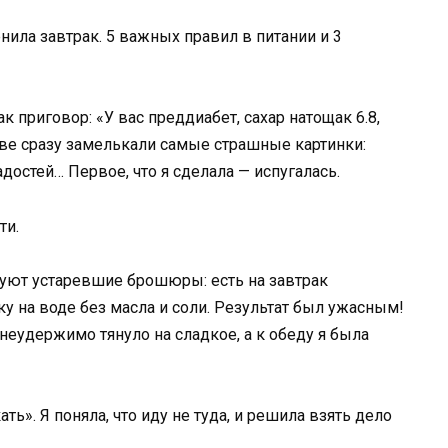
нила завтрак. 5 важных правил в питании и 3
к приговор: «У вас преддиабет, сахар натощак 6.8,
ове сразу замелькали самые страшные картинки:
радостей… Первое, что я сделала — испугалась.
ти.
етуют устаревшие брошюры: есть на завтрак
 на воде без масла и соли. Результат был ужасным!
 неудержимо тянуло на сладкое, а к обеду я была
ть». Я поняла, что иду не туда, и решила взять дело