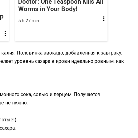
Doctor: One Teaspoon Kills All
Worms in Your Body!
op
5 h 27 min
калия. Половинка авокадо, добавленная к завтраку,
делает уровень сахара в крови идеально ровным, как
монного сока, солью и перцем. Получается
е не нужно.
лотые!)
сахара.