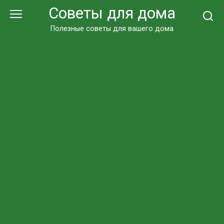
Перейти
Советы для дома
к
контенту
Полезные советы для вашего дома