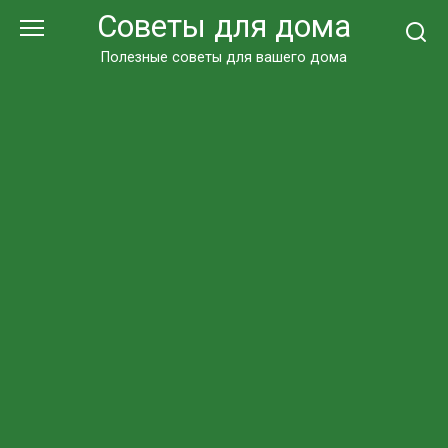
Перейти
Советы для дома
к
контенту
Полезные советы для вашего дома