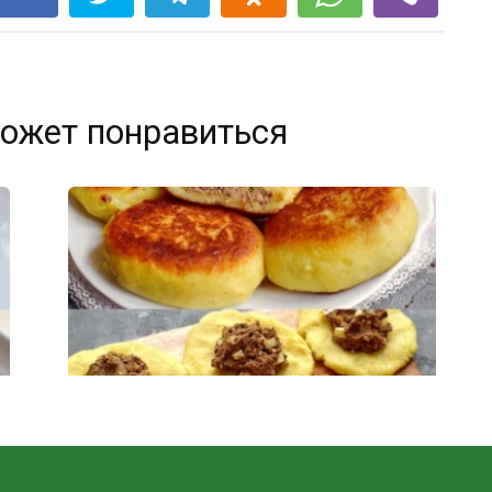
ожет понравиться
Самые вкусные картофельные зразы с
куриной печёнкой — сытно и без хлопот