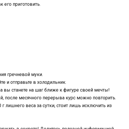
к его приготовить.
ия гречневой муки.
е и отправьте в холодильник.
а вы станете на шаг ближе к фигуре своей мечты!
ей, после месячного перерыва курс можно повторить.
г лишнего веса за сутки, стоит лишь исключить из
держать в секрете! Делитесь полезной информацией