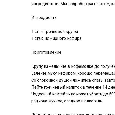
ингредиентов. Мы подробно расскажем, ка
Ингредиенты
1 ст. л. гречневой крупы
1 стак. нежирного кефира
Приготовление
Крупу измельчите в кофемолке до получен
Залейте муку кефиром, хорошо перемешайт
Со спокойной душой ложитесь спать: завтр
Пейте гречневый напиток в течение 14 дн
Чудесный коктейль поможет убрать до 500 
рациона мучное, сладкое и алкоголь.
Рецепт этого полезного средства нельзя 