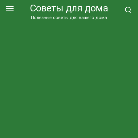
Перейти
Советы для дома
к
контенту
Полезные советы для вашего дома