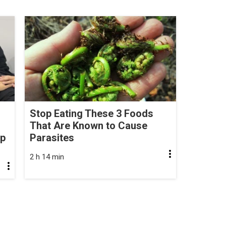
Stop Eating These 3 Foods
That Are Known to Cause
op
Parasites
2 h 14 min