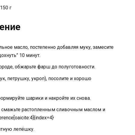
150 г
ение
льное масло, постепенно добавляя муку, замесите
дохнуть” 10 минут.
ороде, обжарьте фарш до полуготовности.
к, петрушку, укроп), посолите и хорошо
формируйте шарики и накройте их снова.
г, смажьте растопленным сливочным маслом и
ence[oaicite:4]{index=4}
атную лепёшку.